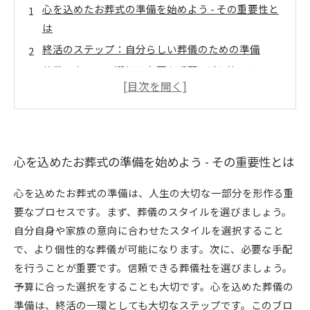
心を込めたお葬式の準備を始めよう - その重要性と
は
終活のステップ：自分らしい葬儀のための準備
葬儀スタイルの選択と必要な手配 - どう決める？
葬儀費用の見積もり - 知っておきたいポイント
遺族の負担を軽減する工夫 - あなたにできること
心の整理と終活 - 人生の最期に向けた準備の大切さ
安心して過ごすために - 心を込めたお葬式の完成を
心を込めたお葬式の準備を始めよう - その重要性とは
目指して
心を込めたお葬式の準備は、人生の大切な一部分を形作る重
要なプロセスです。まず、葬儀のスタイルを選びましょう。
自分自身や家族の意向に合わせたスタイルを選択すること
で、より個性的な葬儀が可能になります。次に、必要な手配
を行うことが重要です。信頼できる葬儀社を選びましょう。
予算に合った選択をすることも大切です。心を込めた葬儀の
準備は、終活の一環としても大切なステップです。このブロ