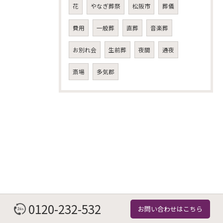
花
やなぎ葬祭
松阪市
葬儀
費用
一般葬
直葬
音楽葬
お別れ会
生前葬
夜間
通夜
斎場
多気郡
0120-232-532
お問い合わせはこちら