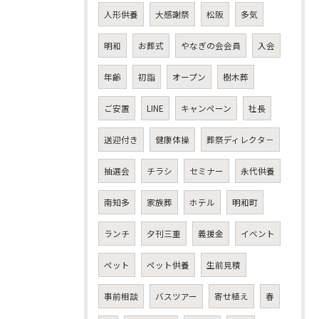
人形供養
大感謝祭
松阪
多気
明和
お葬式
やなぎの会会員
入会
年齢
初詣
オープン
樹木葬
ご安置
LINE
キャンペーン
社長
送迎付き
健康体操
葬祭ディレクタ－
抽選会
チラシ
セミナー
永代供養
南知多
家族葬
ホテル
明和町
ランチ
夕刊三重
義援金
イベント
ペット
ペット供養
生前見積
事前相談
バスツアー
寄せ植え
春