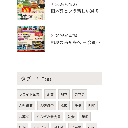
2026/04/27
樹木葬という新しい選択
2026/04/24
初夏の南知多へ ― 会員様限定バスツアーのご案内
タグ
Tags
ホワイト企業
お盆
初盆
見学会
人形供養
大感謝祭
松阪
多気
明和
お葬式
やなぎの会会員
入会
年齢
初詣
オープン
樹木葬
ご安置
LINE