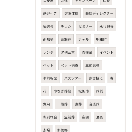
ご安置
LINE
キャンペーン
社長
送迎付き
健康体操
葬祭ディレクタ－
抽選会
チラシ
セミナー
永代供養
南知多
家族葬
ホテル
明和町
ランチ
夕刊三重
義援金
イベント
ペット
ペット供養
生前見積
事前相談
バスツアー
寄せ植え
春
花
やなぎ葬祭
松阪市
葬儀
費用
一般葬
直葬
音楽葬
お別れ会
生前葬
夜間
通夜
斎場
多気郡