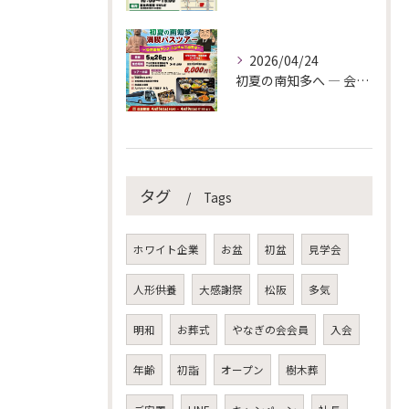
2026/04/24
初夏の南知多へ ― 会員様限定バスツアーのご案内
タグ
Tags
ホワイト企業
お盆
初盆
見学会
人形供養
大感謝祭
松阪
多気
明和
お葬式
やなぎの会会員
入会
年齢
初詣
オープン
樹木葬