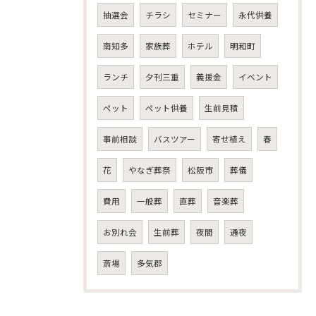
抽選会
チラシ
セミナー
永代供養
南知多
家族葬
ホテル
明和町
ランチ
夕刊三重
義援金
イベント
ペット
ペット供養
生前見積
事前相談
バスツアー
寄せ植え
春
花
やなぎ葬祭
松阪市
葬儀
費用
一般葬
直葬
音楽葬
お別れ会
生前葬
夜間
通夜
斎場
多気郡