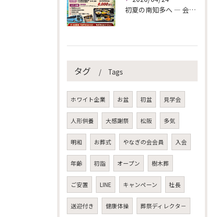
初夏の南知多へ ― 会員様限定バスツアーのご案内
タグ
Tags
ホワイト企業
お盆
初盆
見学会
人形供養
大感謝祭
松阪
多気
明和
お葬式
やなぎの会会員
入会
年齢
初詣
オープン
樹木葬
ご安置
LINE
キャンペーン
社長
送迎付き
健康体操
葬祭ディレクタ－