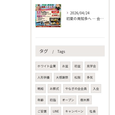
2026/04/24
初夏の南知多へ ― 会員様限定バスツアーのご案内
タグ
Tags
ホワイト企業
お盆
初盆
見学会
人形供養
大感謝祭
松阪
多気
明和
お葬式
やなぎの会会員
入会
年齢
初詣
オープン
樹木葬
ご安置
LINE
キャンペーン
社長