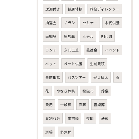
送迎付き
健康体操
葬祭ディレクタ－
抽選会
チラシ
セミナー
永代供養
南知多
家族葬
ホテル
明和町
ランチ
夕刊三重
義援金
イベント
ペット
ペット供養
生前見積
事前相談
バスツアー
寄せ植え
春
花
やなぎ葬祭
松阪市
葬儀
費用
一般葬
直葬
音楽葬
お別れ会
生前葬
夜間
通夜
斎場
多気郡