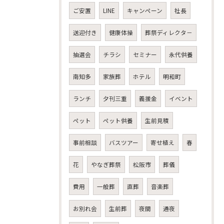
ご安置
LINE
キャンペーン
社長
送迎付き
健康体操
葬祭ディレクタ－
抽選会
チラシ
セミナー
永代供養
南知多
家族葬
ホテル
明和町
ランチ
夕刊三重
義援金
イベント
ペット
ペット供養
生前見積
事前相談
バスツアー
寄せ植え
春
花
やなぎ葬祭
松阪市
葬儀
費用
一般葬
直葬
音楽葬
お別れ会
生前葬
夜間
通夜