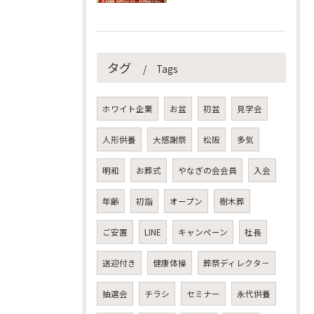
タグ
Tags
ホワイト企業
お盆
初盆
見学会
人形供養
大感謝祭
松阪
多気
明和
お葬式
やなぎの会会員
入会
年齢
初詣
オープン
樹木葬
ご安置
LINE
キャンペーン
社長
送迎付き
健康体操
葬祭ディレクタ－
抽選会
チラシ
セミナー
永代供養