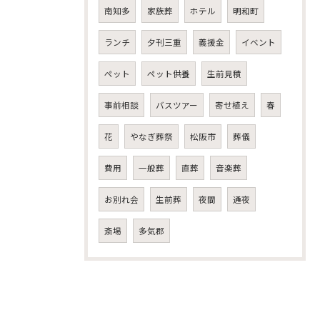
南知多
家族葬
ホテル
明和町
ランチ
夕刊三重
義援金
イベント
ペット
ペット供養
生前見積
事前相談
バスツアー
寄せ植え
春
花
やなぎ葬祭
松阪市
葬儀
費用
一般葬
直葬
音楽葬
お別れ会
生前葬
夜間
通夜
斎場
多気郡