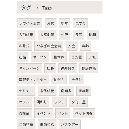
タグ
Tags
ホワイト企業
お盆
初盆
見学会
人形供養
大感謝祭
松阪
多気
明和
お葬式
やなぎの会会員
入会
年齢
初詣
オープン
樹木葬
ご安置
LINE
キャンペーン
社長
送迎付き
健康体操
葬祭ディレクタ－
抽選会
チラシ
セミナー
永代供養
南知多
家族葬
ホテル
明和町
ランチ
夕刊三重
義援金
イベント
ペット
ペット供養
生前見積
事前相談
バスツアー