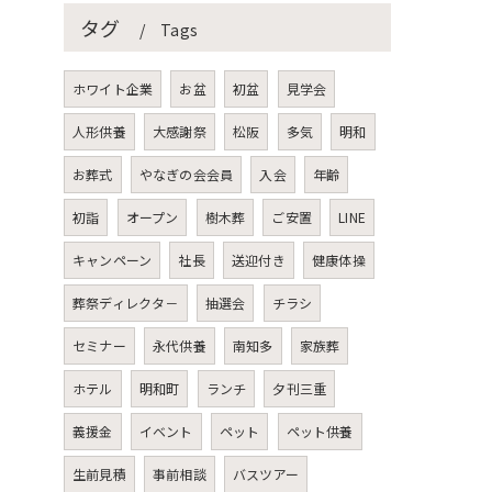
タグ
Tags
ホワイト企業
お盆
初盆
見学会
人形供養
大感謝祭
松阪
多気
明和
お葬式
やなぎの会会員
入会
年齢
初詣
オープン
樹木葬
ご安置
LINE
キャンペーン
社長
送迎付き
健康体操
葬祭ディレクタ－
抽選会
チラシ
セミナー
永代供養
南知多
家族葬
ホテル
明和町
ランチ
夕刊三重
義援金
イベント
ペット
ペット供養
生前見積
事前相談
バスツアー